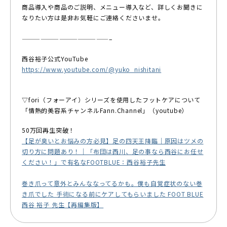
商品導入や商品のご説明、メニュー導入など、詳しくお聞きに
なりたい方は是非お気軽にご連絡くださいませ。
——————————————–
西谷裕子公式YouTube
https://www.youtube.com/@yuko_nishitani
▽fori（フォーアイ）シリーズを使用したフットケアについて
「情熱的美容系チャンネルFann.Channel」（youtube）
50万回再生突破！
【足が臭いとお悩みの方必見】足の四天王降臨｜原因はツメの
切り方に問題あり！｜「布団は西川、足の事なら西谷にお任せ
ください！」で有名なFOOTBLUE：西谷裕子先生
巻き爪って意外とみんななってるかも。僕も自覚症状のない巻
き爪でした 手術になる前にケアしてもらいました FOOT BLUE
西谷 裕子 先生【再編集版】