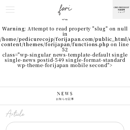
Warning
: Undefined array key 0 in
/home/pedicurecojp/forijapan.com/public_html
ONLINESHOP
取扱店用
content/themes/forijapan/functions.php
on line
ショップ
52
Warning
: Attempt to read property "slug" on null
in
/home/pedicurecojp/forijapan.com/public_html
content/themes/forijapan/functions.php
on line
52
class="wp-singular news-template-default single
single-news postid-549 single-format-standard
wp-theme-forijapan mobile second">
NEWS
お知らせ記事