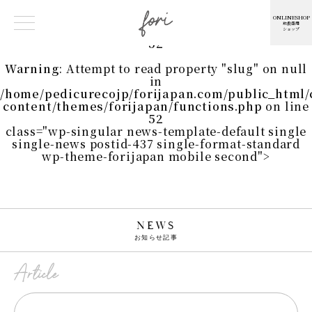
Warning
: Undefined array key 0 in
/home/pedicurecojp/forijapan.com/public_html
ONLINESHOP
取扱店用
content/themes/forijapan/functions.php
on line
ショップ
52
Warning
: Attempt to read property "slug" on null
in
/home/pedicurecojp/forijapan.com/public_html
content/themes/forijapan/functions.php
on line
52
class="wp-singular news-template-default single
single-news postid-437 single-format-standard
wp-theme-forijapan mobile second">
NEWS
お知らせ記事