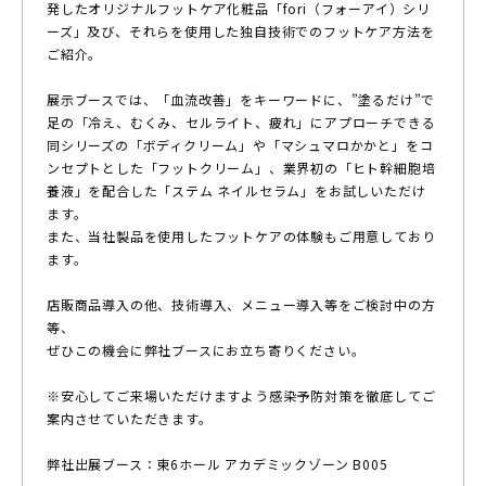
発したオリジナルフットケア化粧品「fori（フォーアイ）シリ
ーズ」及び、それらを使用した独自技術でのフットケア方法を
ご紹介。
展示ブースでは、「血流改善」をキーワードに、”塗るだけ”で
足の「冷え、むくみ、セルライト、疲れ」にアプローチできる
同シリーズの「ボディクリーム」や「マシュマロかかと」をコ
ンセプトとした「フットクリーム」、業界初の「ヒト幹細胞培
養液」を配合した「ステム ネイルセラム」をお試しいただけ
ます。
また、当社製品を使用したフットケアの体験もご用意しており
ます。
店販商品導入の他、技術導入、メニュー導入等をご検討中の方
等、
ぜひこの機会に弊社ブースにお立ち寄りください。
※安心してご来場いただけますよう感染予防対策を徹底してご
案内
させていただきます。
弊社出展ブース：東6ホール アカデミックゾーン B005