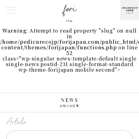
Warning
: Undefined array key 0 in
/home/pedicurecojp/forijapan.com/public_html
ONLINESHOP
取扱店用
content/themes/forijapan/functions.php
on line
ショップ
52
Warning
: Attempt to read property "slug" on null
in
/home/pedicurecojp/forijapan.com/public_html
content/themes/forijapan/functions.php
on line
52
class="wp-singular news-template-default single
single-news postid-231 single-format-standard
wp-theme-forijapan mobile second">
NEWS
お知らせ記事