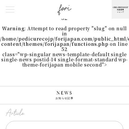
Warning
: Undefined array key 0 in
/home/pedicurecojp/forijapan.com/public_html
ONLINESHOP
取扱店用
content/themes/forijapan/functions.php
on line
ショップ
52
Warning
: Attempt to read property "slug" on null
in
/home/pedicurecojp/forijapan.com/public_html
content/themes/forijapan/functions.php
on line
52
class="wp-singular news-template-default single
single-news postid-14 single-format-standard wp-
theme-forijapan mobile second">
NEWS
お知らせ記事